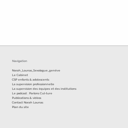
Navigation
Norah_Lounas_Sexologue_genêve
Le Cabinet
CSP enfants & adolescents
La supervision professionnelle
La supervision des équipes et des institutions
Le podcast : Parlons Cul-ture
Publications & vidéos
Contact Norah Lounas
Plan du site