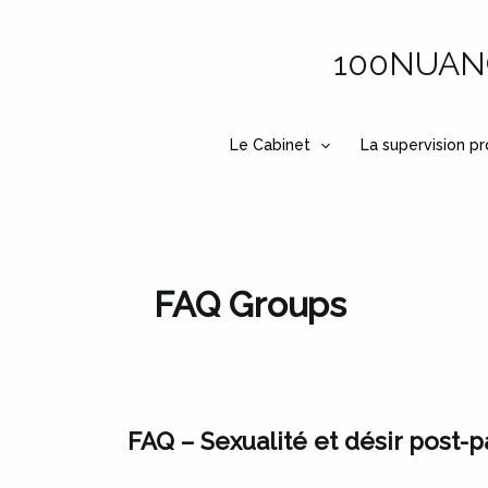
Aller
au
100NUANCE
contenu
Le Cabinet
La supervision pr
FAQ Groups
FAQ – Sexualité et désir post-
FAQ
–