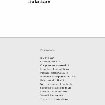
Sexualité
Lire l’article »
et
désir
post-
partum
Publications
B.D'été 2025
Cartes d'été 2026
Comprendre la sexualité
Identités et orientations
Podcast Parlons Cul.ture
Pratiques et expérimentations
Relations et intimité
Santé sexuelle et médicale
Sexualité et âges de la vie
Sexualité et bien-être
Sexualité et société
Troubles et dysfonctions