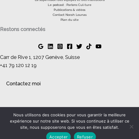
Le podcast : Parlons Cul-ture
Publications & vidéos
Contact Norah Lounas
Plan du site
Restons connectés
Carr de Rive 1, 1207 Genève, Suisse
+41 79 120 12 19
Contactez moi
Nous utilisons des cookies pour vous garantir la meilleure
Copyright © 2026 100NUANCES, la sexualité éventail par
expérience sur notre site web. Si vous continuez à utiliser ce
Norah Lounas | Powered by
Thème WordPress Astra
site, nous supposerons que vous en êtes satisfait.
Site réalisé par
MarjorieML
&
Arkane Services
Accepter
Refuser