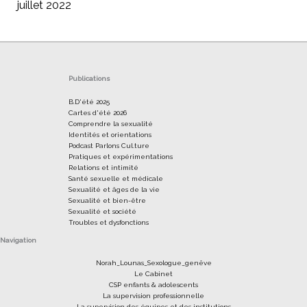
juillet 2022
Publications
B.D'été 2025
Cartes d'été 2026
Comprendre la sexualité
Identités et orientations
Podcast Parlons Cul.ture
Pratiques et expérimentations
Relations et intimité
Santé sexuelle et médicale
Sexualité et âges de la vie
Sexualité et bien-être
Sexualité et société
Troubles et dysfonctions
Navigation
Norah_Lounas_Sexologue_genêve
Le Cabinet
CSP enfants & adolescents
La supervision professionnelle
La supervision des équipes et des institutions