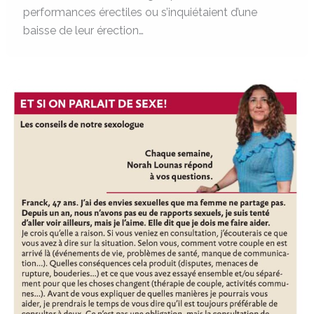
performances érectiles ou s’inquiétaient d’une
baisse de leur érection…
La
gestion
des
frustrations