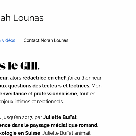
rah Lounas
& vidéos
Contact Norah Lounas
le GHI.
ieur
, alors
rédactrice en chef
, j’ai eu l’honneur
ux questions des lecteurs et lectrices
. Mon
enveillance
et
professionnalisme
, tout en
jeux intimes et relationnels.
, jusqu’en 2017, par
Juliette Buffat
,
ence dans le paysage médiatique romand
,
xologie en Suisse
. Juliette Buffat animait