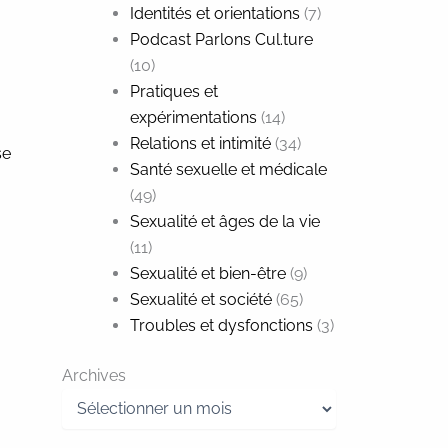
Identités et orientations
(7)
Podcast Parlons Cul.ture
(10)
Pratiques et
expérimentations
(14)
Relations et intimité
(34)
se
Santé sexuelle et médicale
(49)
Sexualité et âges de la vie
(11)
Sexualité et bien-être
(9)
Sexualité et société
(65)
Troubles et dysfonctions
(3)
Archives
Archives