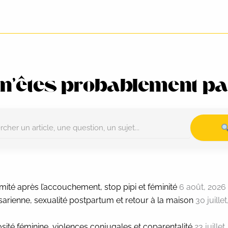
 n’êtes probablement pas
timité après l’accouchement, stop pipi et féminité
6 août, 2026
ésarienne, sexualité postpartum et retour à la maison
30 juillet
losité féminine, violences conjugales et coparentalité
23 juillet,