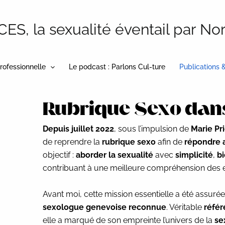
S, la sexualité éventail par No
rofessionnelle
Le podcast : Parlons Cul-ture
Publications 
Rubrique Sexo dans 
Depuis juillet 2022
, sous l’impulsion de
Marie Pr
de reprendre la
rubrique sexo
afin de
répondre a
objectif :
aborder la sexualité
avec
simplicité
,
bi
contribuant à une meilleure compréhension des en
Avant moi, cette mission essentielle a été assurée
sexologue genevoise reconnue
. Véritable
référ
elle a marqué de son empreinte l’univers de la
se