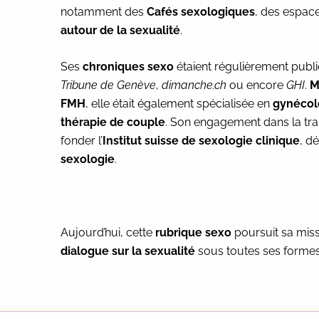
notamment des
Cafés sexologiques
, des espac
autour de la sexualité
.
Ses
chroniques sexo
étaient régulièrement publ
Tribune de Genève
,
dimanche.ch
ou encore
GHI
.
M
FMH
, elle était également spécialisée en
gynécol
thérapie de couple
. Son engagement dans la tran
fonder l’
Institut suisse de sexologie clinique
, d
sexologie
.
Aujourd’hui, cette
rubrique sexo
poursuit sa miss
dialogue sur la sexualité
sous toutes ses formes