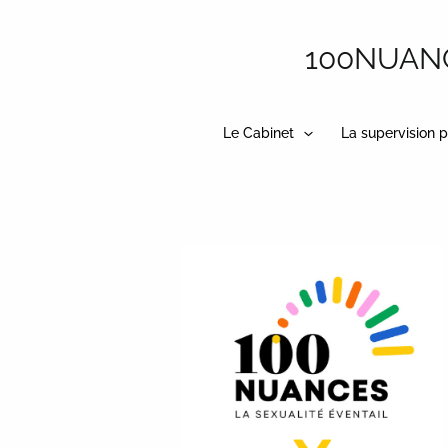
Aller
au
100NUANCE
contenu
Le Cabinet
La supervision p