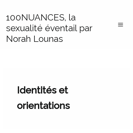
Aller
au
100NUANCES, la
contenu
sexualité éventail par
Norah Lounas
Identités et
orientations