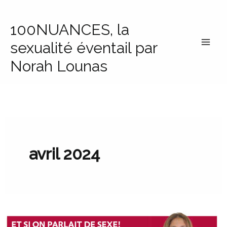
Aller
au
100NUANCES, la
contenu
sexualité éventail par
Norah Lounas
avril 2024
Troubles