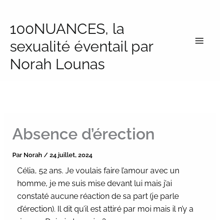
Aller
au
100NUANCES, la
contenu
sexualité éventail par
Norah Lounas
Absence d’érection
Par
Norah
/
24 juillet, 2024
Célia, 52 ans. Je voulais faire l’amour avec un
homme, je me suis mise devant lui mais j’ai
constaté aucune réaction de sa part (je parle
d’érection). Il dit qu’il est attiré par moi mais il n’y a