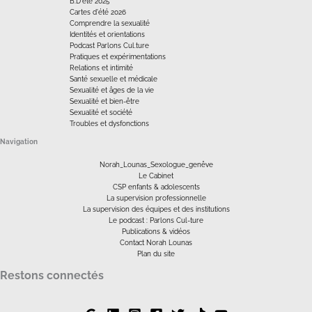
B.D'été 2025
Cartes d'été 2026
Comprendre la sexualité
Identités et orientations
Podcast Parlons Cul.ture
Pratiques et expérimentations
Relations et intimité
Santé sexuelle et médicale
Sexualité et âges de la vie
Sexualité et bien-être
Sexualité et société
Troubles et dysfonctions
Navigation
Norah_Lounas_Sexologue_genêve
Le Cabinet
CSP enfants & adolescents
La supervision professionnelle
La supervision des équipes et des institutions
Le podcast : Parlons Cul-ture
Publications & vidéos
Contact Norah Lounas
Plan du site
Restons connectés