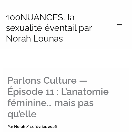
Aller
au
100NUANCES, la
contenu
sexualité éventail par
Norah Lounas
Parlons Culture —
Épisode 11 : L’anatomie
féminine… mais pas
qu’elle
Par
Norah
/
14 février, 2026