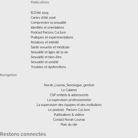
Publications
B.D'été 2025
Cartes d'été 2026
Comprendre la sexualité
Identités et orientations
Podcast Parlons Cul.ture
Pratiques et expérimentations
Relations et intimité
Santé sexuelle et médicale
Sexualité et âges de la vie
Sexualité et bien-être
Sexualité et société
Troubles et dysfonctions
Navigation
Norah_Lounas_Sexologue_genêve
Le Cabinet
CSP enfants & adolescents
La supervision professionnelle
La supervision des équipes et des institutions
Le podcast : Parlons Cul-ture
Publications & vidéos
Contact Norah Lounas
Plan du site
Restons connectés