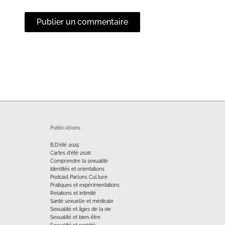
Alternative:
Publications
B.D'été 2025
Cartes d'été 2026
Comprendre la sexualité
Identités et orientations
Podcast Parlons Cul.ture
Pratiques et expérimentations
Relations et intimité
Santé sexuelle et médicale
Sexualité et âges de la vie
Sexualité et bien-être