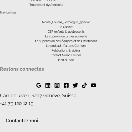
Sexualité et société
Troubles et dysfonctions
Navigation
Norah_Lounas_Sexologue_genêve
Le Cabinet
CSP enfants & adolescents
La supervision professionnelle
La supervision des équipes et des institutions
Le podcast : Parlons Cul-ture
Publications & vidéos
Contact Norah Lounas
Plan du site
Restons connectés
Carr de Rive 1, 1207 Genève, Suisse
+41 79 120 12 19
Contactez moi