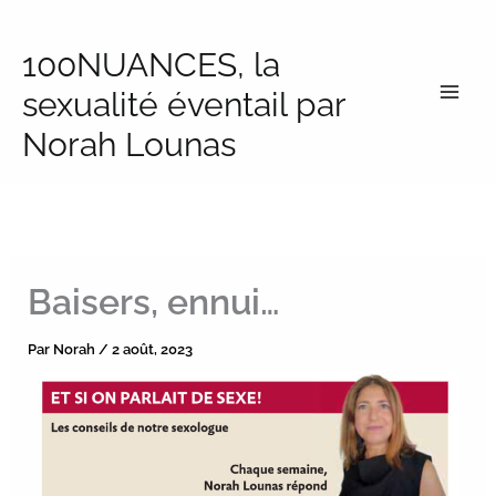
Aller
au
100NUANCES, la
contenu
sexualité éventail par
Norah Lounas
Baisers, ennui…
Par
Norah
/
2 août, 2023