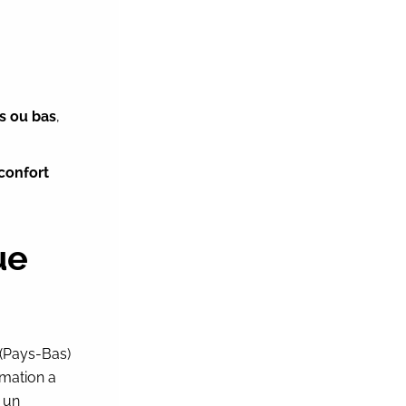
s ou bas
,
 confort
ue
 (Pays-Bas)
rmation a
 un