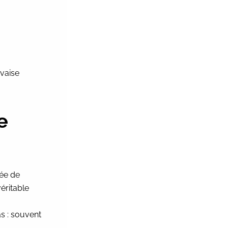
uvaise
e
dée de
éritable
as : souvent