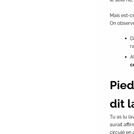
Mais est-c
On observ
D
r
A
c
Pied
dit 
Tu as lu (
aurait aff
circulé en 