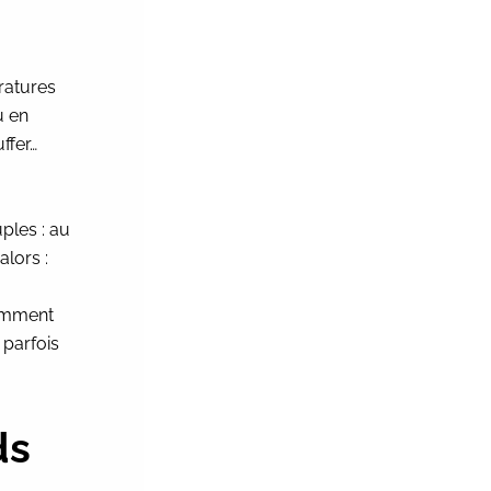
ératures
u en
ffer…
ples : au
alors :
comment
 parfois
ds