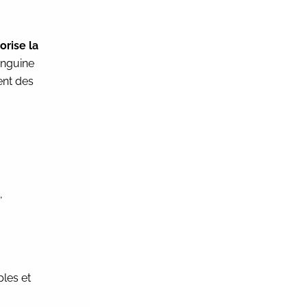
iorise la
sanguine
ent des
,
ples et