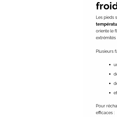
froi
Les pieds 
températu
oriente le 
extrémités 
Plusieurs f
u
d
d
e
Pour réchau
efficaces :