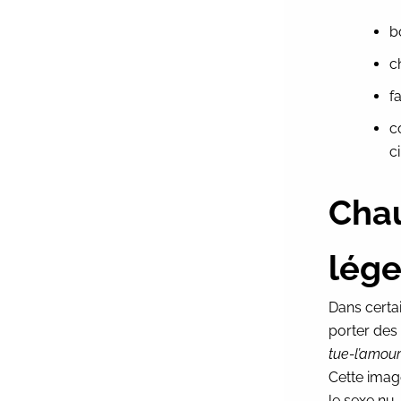
b
c
f
c
c
Chau
lége
Dans certai
porter des
tue-l’amour
Cette image
le sexe nu,