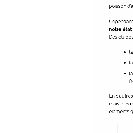
poisson d’av
Cependant,
notre état
Des études
l
l
l
f
En d’autre
mais le
con
éléments qu