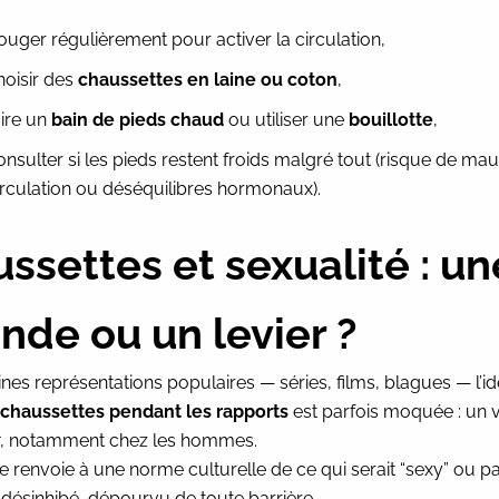
ouger régulièrement pour activer la circulation,
hoisir des
chaussettes en laine ou coton
,
aire un
bain de pieds chaud
ou utiliser une
bouillotte
,
onsulter si les pieds restent froids malgré tout (risque de ma
irculation ou déséquilibres hormonaux).
ssettes et sexualité : un
nde ou un levier ?
nes représentations populaires — séries, films, blagues — l’i
chaussettes pendant les rapports
est parfois moquée : un v
, notamment chez les hommes.
 renvoie à une norme culturelle de ce qui serait “sexy” ou p
 désinhibé, dépourvu de toute barrière.