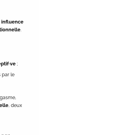
 influence
tionnelle
.
ptif·ve
;
 par le
orgasme,
elle
, deux