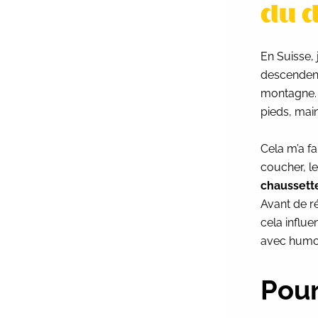
du d
En Suisse, 
descendent
montagne. 
pieds, main
Cela m’a f
coucher, l
chaussette
Avant de r
cela influ
avec humour
Pour