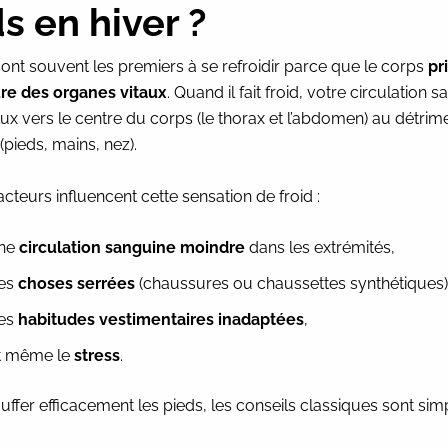
ds en hiver ?
sont souvent les premiers à se refroidir parce que le corps
pr
re des organes vitaux
. Quand il fait froid, votre circulation 
flux vers le centre du corps (le thorax et l’abdomen) au détrim
(pieds, mains, nez).
acteurs influencent cette sensation de froid :
ne
circulation sanguine moindre
dans les extrémités,
es
choses serrées
(chaussures ou chaussettes synthétiques)
es
habitudes vestimentaires inadaptées
,
t même le
stress
.
ffer efficacement les pieds, les conseils classiques sont sim