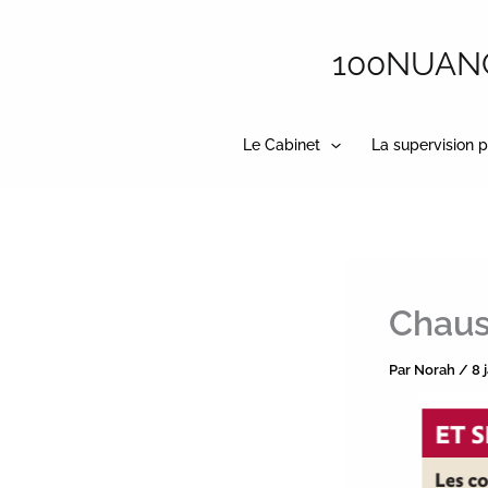
Aller
au
100NUANCE
contenu
Le Cabinet
La supervision p
Chaus
Par
Norah
/
8 