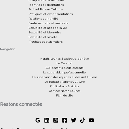
Comprendre la sexualité
Identités et orientations
Podcast Parlons Cul.ture
Pratiques et expérimentations
Relations et intimité
Santé sexuelle et médicale
Sexualité et âges de la vie
Sexualité et bien-être
Sexualité et société
Troubles et dysfonctions
Navigation
Norah_Lounas_Sexologue_genêve
Le Cabinet
CSP enfants & adolescents
La supervision professionnelle
La supervision des équipes et des institutions
Le podcast : Parlons Cul-ture
Publications & vidéos
Contact Norah Lounas
Plan du site
Restons connectés