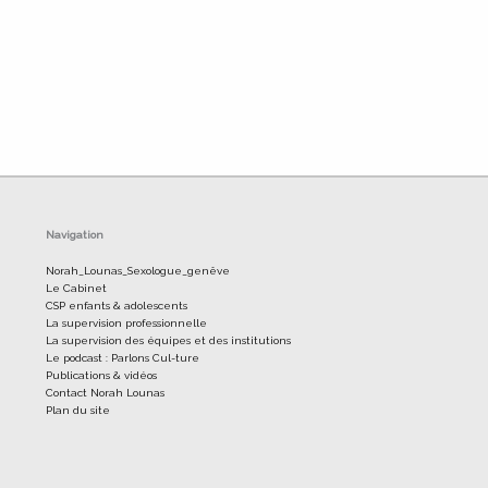
Navigation
Norah_Lounas_Sexologue_genêve
Le Cabinet
CSP enfants & adolescents
La supervision professionnelle
La supervision des équipes et des institutions
Le podcast : Parlons Cul-ture
Publications & vidéos
Contact Norah Lounas
Plan du site