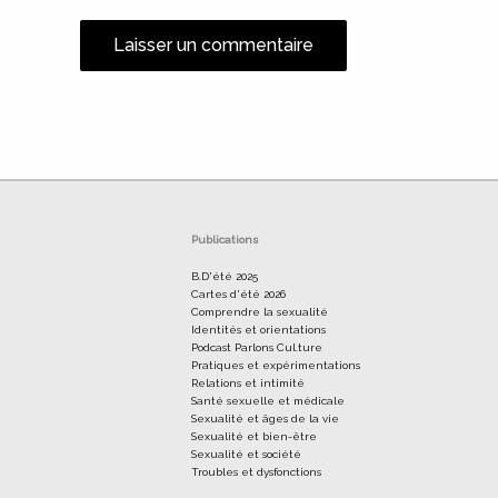
Alternative:
Publications
B.D'été 2025
Cartes d'été 2026
Comprendre la sexualité
Identités et orientations
Podcast Parlons Cul.ture
Pratiques et expérimentations
Relations et intimité
Santé sexuelle et médicale
Sexualité et âges de la vie
Sexualité et bien-être
Sexualité et société
Troubles et dysfonctions