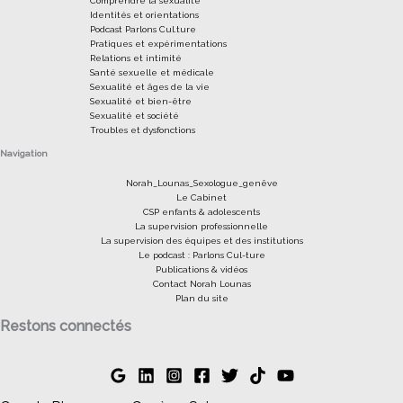
Comprendre la sexualité
Identités et orientations
Podcast Parlons Cul.ture
Pratiques et expérimentations
Relations et intimité
Santé sexuelle et médicale
Sexualité et âges de la vie
Sexualité et bien-être
Sexualité et société
Troubles et dysfonctions
Navigation
Norah_Lounas_Sexologue_genêve
Le Cabinet
CSP enfants & adolescents
La supervision professionnelle
La supervision des équipes et des institutions
Le podcast : Parlons Cul-ture
Publications & vidéos
Contact Norah Lounas
Plan du site
Restons connectés