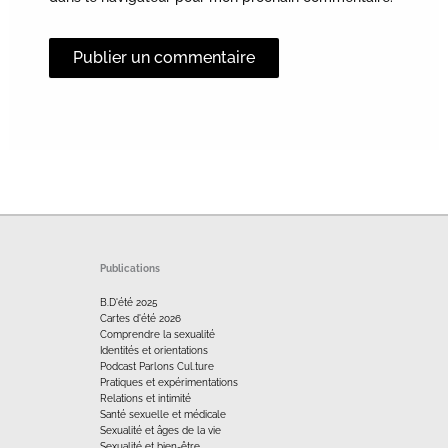
Alternative:
Publications
B.D'été 2025
Cartes d'été 2026
Comprendre la sexualité
Identités et orientations
Podcast Parlons Cul.ture
Pratiques et expérimentations
Relations et intimité
Santé sexuelle et médicale
Sexualité et âges de la vie
Sexualité et bien-être