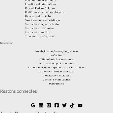
Comprendre la sexualité
Identités et orientations
Podcast Parlons Cul.ture
Pratiques et expérimentations
Relations et intimité
Santé sexuelle et médicale
Sexualité et âges de la vie
Sexualité et bien-être
Sexualité et société
Troubles et dysfonctions
Navigation
Norah_Lounas_Sexologue_genêve
Le Cabinet
CSP enfants & adolescents
La supervision professionnelle
La supervision des équipes et des institutions
Le podcast : Parlons Cul-ture
Publications & vidéos
Contact Norah Lounas
Plan du site
Restons connectés