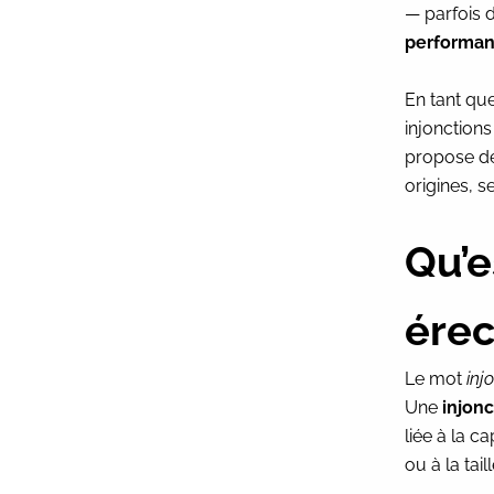
— parfois 
performa
En tant qu
injonctions
propose de
origines, s
Qu’e
érec
Le mot
inj
Une
injonc
liée à la 
ou à la tai