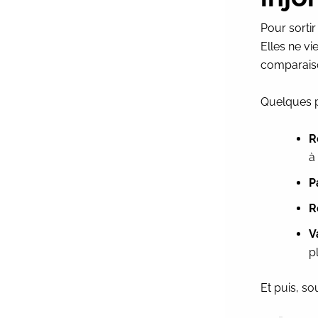
Pour sortir
Elles ne vi
comparais
Quelques p
R
à
P
R
V
p
Et puis, s