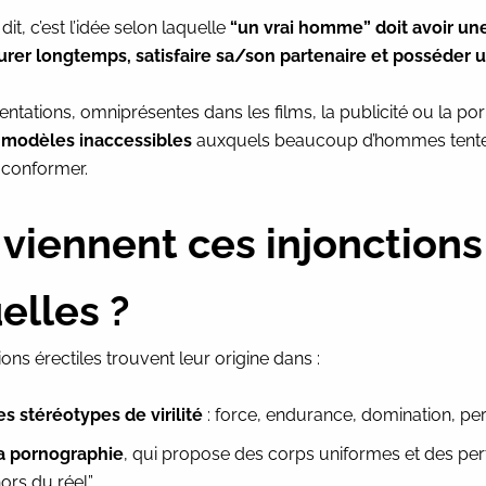
it, c’est l’idée selon laquelle
“un vrai homme” doit avoir un
durer longtemps, satisfaire sa/son partenaire et posséder 
ntations, omniprésentes dans les films, la publicité ou la po
s
modèles inaccessibles
auxquels beaucoup d’hommes tente
 conformer.
 viennent ces injonctions
elles ?
ions érectiles trouvent leur origine dans :
es stéréotypes de virilité
: force, endurance, domination, pe
a pornographie
, qui propose des corps uniformes et des p
hors du réel”.