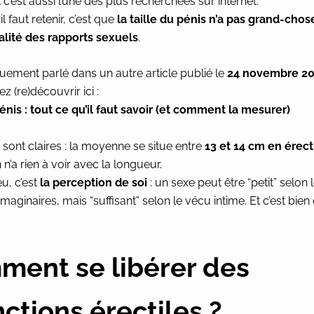
 c’est aussi l’une des plus recherchées sur internet.
l faut retenir, c’est que
la taille du pénis n’a pas grand-chose
alité des rapports sexuels
.
guement parlé dans un autre article publié le
24 novembre 2
 (re)découvrir ici :
pénis : tout ce qu’il faut savoir (et comment la mesurer)
sont claires : la moyenne se situe entre
13 et 14 cm en érect
n n’a rien à voir avec la longueur.
eu, c’est
la perception de soi
: un sexe peut être “petit” selon 
maginaires, mais “suffisant” selon le vécu intime. Et c’est bien
ent se libérer des
nctions érectiles ?