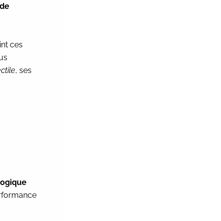
 de
int ces
ous
ctile
, ses
logique
erformance