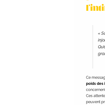
l’in
« S
injo
Qu’
gra
Ce message
poids des 
concernen
Ces attente
peuvent p