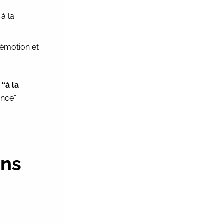
à la
 l’émotion et
 “à la
ance”.
ons