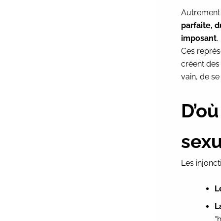
Autrement d
parfaite, 
imposant
.
Ces représe
créent de
vain, de se
D’où
sexu
Les injonct
L
L
“