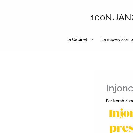
Aller
au
100NUANCE
contenu
Le Cabinet
La supervision p
Injonc
Par
Norah
/
20
Injo
pres