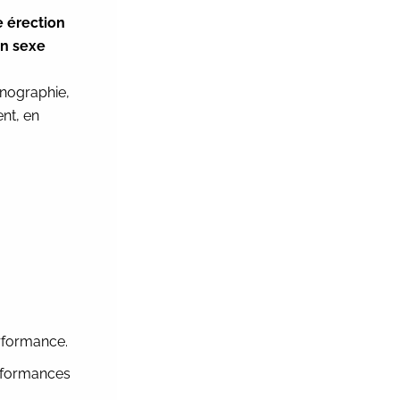
e érection
un sexe
rnographie,
nt, en
rformance.
erformances