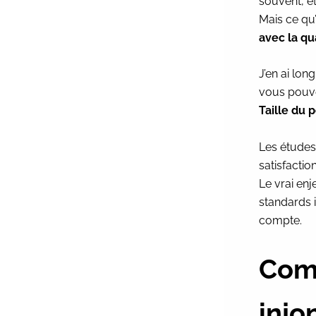
souvent, et
Mais ce qu’i
avec la qu
J’en ai lon
vous pouvez
Taille du 
Les études 
satisfactio
Le vrai enj
standards i
compte.
Comm
injo