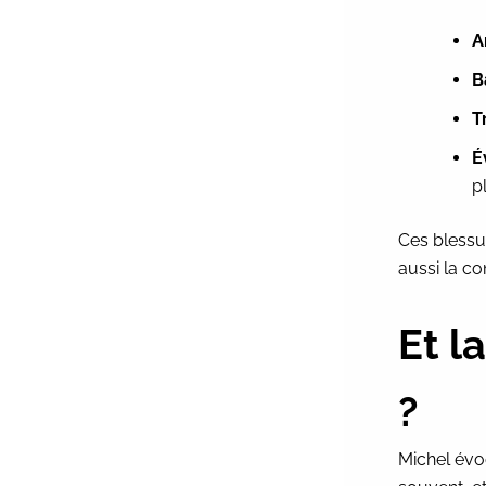
A
B
T
É
p
Ces blessur
aussi la co
Et l
?
Michel évoq