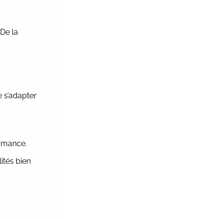
 De la
e s’adapter
ormance.
ités bien