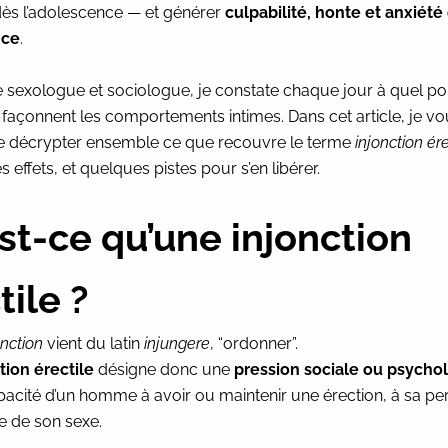
dès l’adolescence — et générer
culpabilité, honte et anxiété
nce
.
e sexologue et sociologue, je constate chaque jour à quel po
 façonnent les comportements intimes. Dans cet article, je v
 décrypter ensemble ce que recouvre le terme
injonction ére
es effets, et quelques pistes pour s’en libérer.
st-ce qu’une injonction
tile ?
onction
vient du latin
injungere
, “ordonner”.
tion érectile
désigne donc une
pression sociale ou psycho
capacité d’un homme à avoir ou maintenir une érection, à sa p
lle de son sexe.