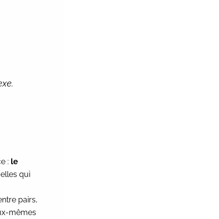
exe.
e :
le
elles qui
ntre pairs,
eux-mêmes