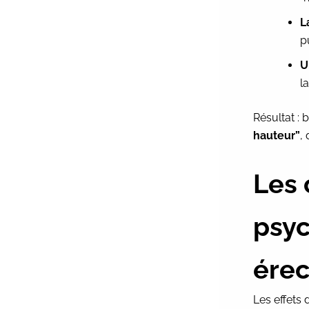
L
p
U
l
Résultat :
hauteur”
,
Les
psyc
érec
Les effets 