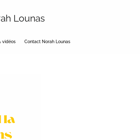
rah Lounas
& vidéos
Contact Norah Lounas
 la
ans