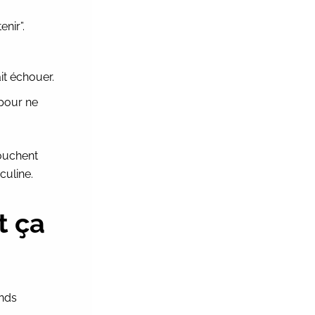
enir”.
it échouer.
 pour ne
touchent
culine.
t ça
ends