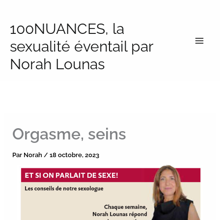
Aller
au
100NUANCES, la
contenu
sexualité éventail par
Norah Lounas
Orgasme, seins
Par
Norah
/
18 octobre, 2023