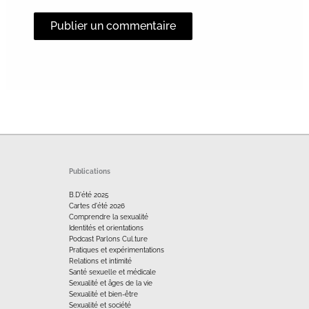
Alternative:
Publications
B.D'été 2025
Cartes d'été 2026
Comprendre la sexualité
Identités et orientations
Podcast Parlons Cul.ture
Pratiques et expérimentations
Relations et intimité
Santé sexuelle et médicale
Sexualité et âges de la vie
Sexualité et bien-être
Sexualité et société