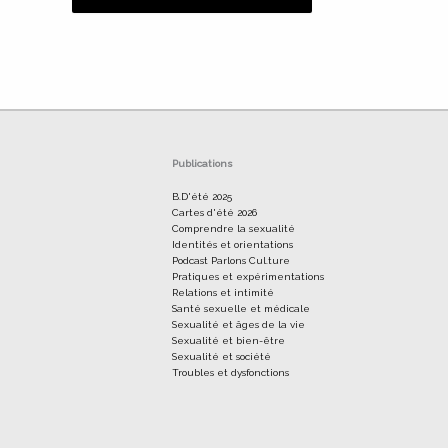
Alternative:
Publications
B.D'été 2025
Cartes d'été 2026
Comprendre la sexualité
Identités et orientations
Podcast Parlons Cul.ture
Pratiques et expérimentations
Relations et intimité
Santé sexuelle et médicale
Sexualité et âges de la vie
Sexualité et bien-être
Sexualité et société
Troubles et dysfonctions