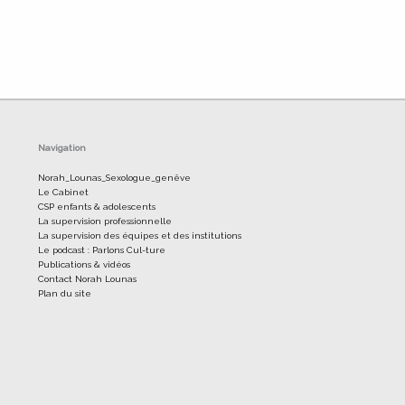
Navigation
Norah_Lounas_Sexologue_genêve
Le Cabinet
CSP enfants & adolescents
La supervision professionnelle
La supervision des équipes et des institutions
Le podcast : Parlons Cul-ture
Publications & vidéos
Contact Norah Lounas
Plan du site