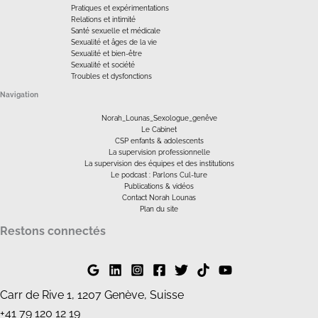
Pratiques et expérimentations
Relations et intimité
Santé sexuelle et médicale
Sexualité et âges de la vie
Sexualité et bien-être
Sexualité et société
Troubles et dysfonctions
Navigation
Norah_Lounas_Sexologue_genêve
Le Cabinet
CSP enfants & adolescents
La supervision professionnelle
La supervision des équipes et des institutions
Le podcast : Parlons Cul-ture
Publications & vidéos
Contact Norah Lounas
Plan du site
Restons connectés
Carr de Rive 1, 1207 Genève, Suisse
+41 79 120 12 19