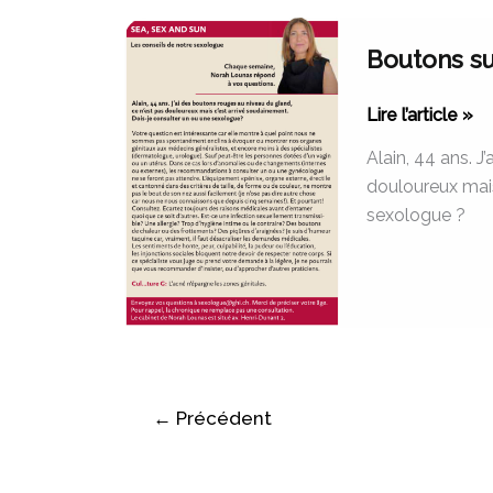
Boutons
Boutons su
sur
le
Lire l’article »
gland
Alain, 44 ans. J
douloureux mais
sexologue ?
←
Précédent