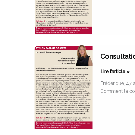
Consultation,
Consultati
refus
partenaire
Lire l’article »
Frédérique, 47 
Comment la co