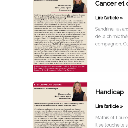
Cancer et d
et
désir
Lire l’article »
(Partie
1)
Sandrine, 45 ans
de la chimiothé
compagnon. C
Handicap
Handicap
Lire l’article »
Mathis et Laure
Il se touche le