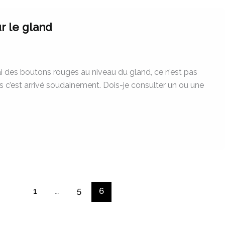
r le gland
’ai des boutons rouges au niveau du gland, ce n’est pas
 c’est arrivé soudainement. Dois-je consulter un ou une
1
…
5
6