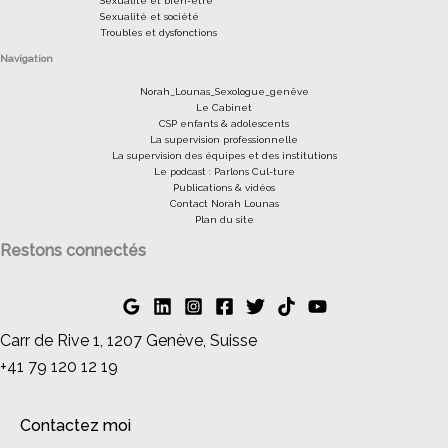
Sexualité et bien-être
Sexualité et société
Troubles et dysfonctions
Navigation
Norah_Lounas_Sexologue_genêve
Le Cabinet
CSP enfants & adolescents
La supervision professionnelle
La supervision des équipes et des institutions
Le podcast : Parlons Cul-ture
Publications & vidéos
Contact Norah Lounas
Plan du site
Restons connectés
Carr de Rive 1, 1207 Genève, Suisse
+41 79 120 12 19
Contactez moi