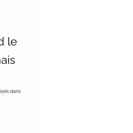
d le
ais
ilisés dans