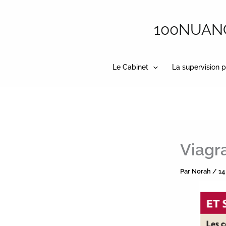
Aller
au
100NUANCE
contenu
Le Cabinet
La supervision p
Viagr
Par
Norah
/
14