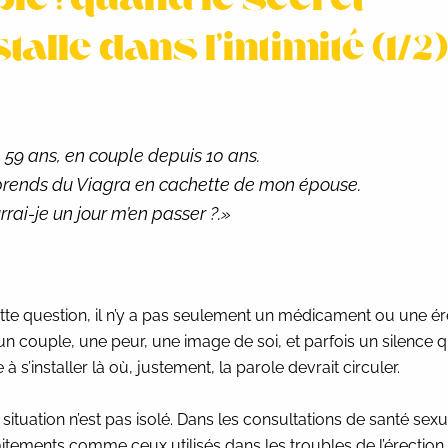
le : quand le secret
stalle dans l’intimité (1/2)
, 59 ans, en couple depuis 10 ans.
prends du Viagra en cachette de mon
épouse.
rrai-je un jour m’en passer ?
.
»
tte question, il n’y a pas seulement un médicament ou une érec
n couple, une peur, une image de soi, et parfois un silence q
s’installer là où, justement, la parole devrait circuler.
situation n’est pas isolé. Dans les consultations de santé sexue
aitements comme ceux utilisés dans les troubles de l’érectio