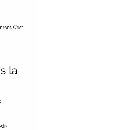
ment. C’est
s la
:
sir)