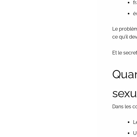
f
é
Le problème
ce qu’il de
Et le secre
Quan
sexu
Dans les c
L
U