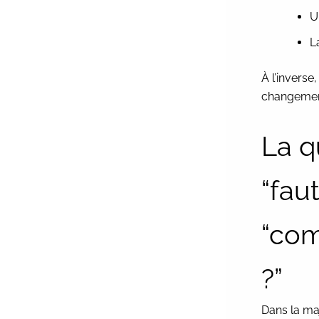
U
L
À l’inverse
changement
La q
“faut
“com
?”
Dans la maj