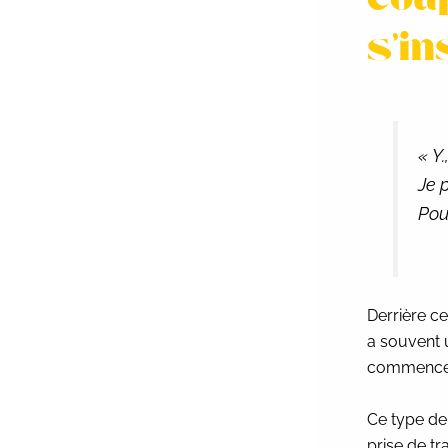
coup
s’in
«
Y.
Je 
Pou
Derrière ce
a souvent u
commence à 
Ce type de 
prise de tr