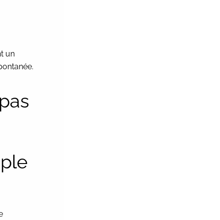
nt un
pontanée.
 pas
uple
e