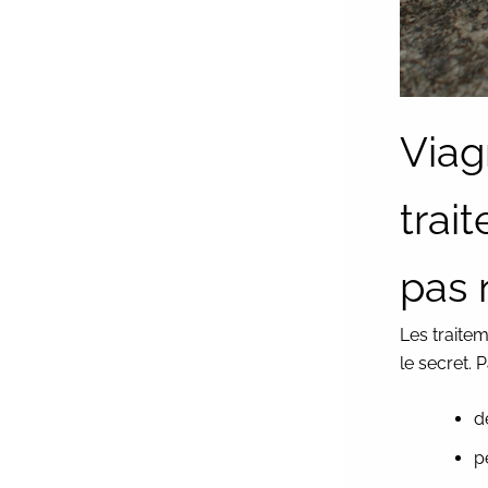
Viag
trai
pas 
Les traitem
le secret. 
d
p