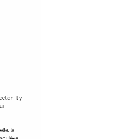
tion. Il y
ui
lle, la
n soulève